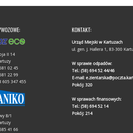
YWOZOWE:
KONTAKT:
Urząd Miejski w Kartuzach
ul. gen. J. Hallera 1, 83-300 Kart
oja II 14
artuzy
W sprawie odpadów:
 681 02 45
Tel.:
(58) 694 52 44/46
 681 22 99
E-mail:
e.zientarska@poczta.kart
8 605 347 455
Pokój: 320
W sprawach finansowych:
Tel.:
(58) 694 52 14
Pokój: 214
wy 8/1
artuzy
 685 41 66