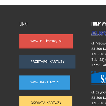
LINKI:
FIRMY W
www. BIP.kartuzy .pl
ul. Mściw
83-300 K
Tel.: (58)
Tel.: (58)
PRZETARGI KARTUZY
Kom.: +4
www. KARTUZY .pl
ul. Ceyno
83-300 K
OŚWIATA KARTUZY
Tel.: (58)