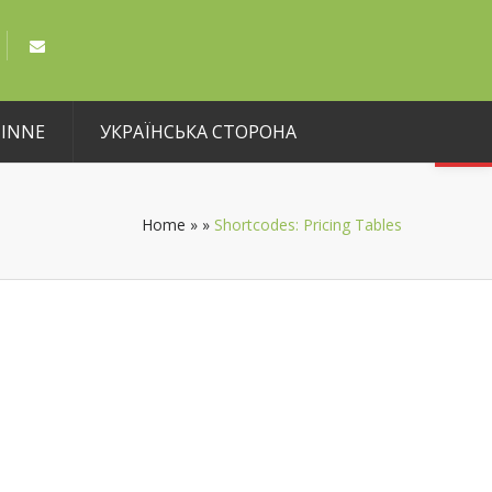
Open toolbar
INNE
УКРАЇНСЬКА СТОРОНА
Home
»
»
Shortcodes: Pricing Tables