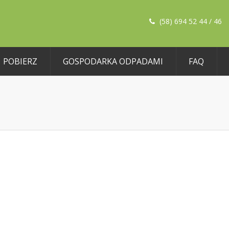
(58) 694 52 44 / 46
POBIERZ
GOSPODARKA ODPADAMI
FAQ