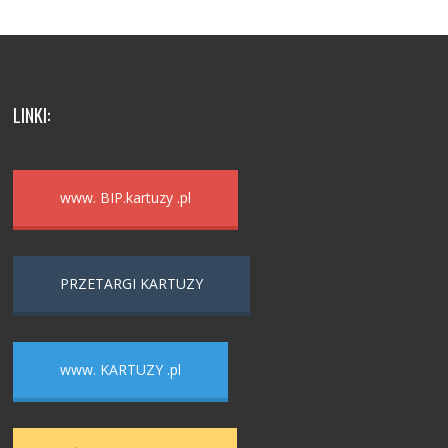
LINKI:
www. BIP.kartuzy .pl
PRZETARGI KARTUZY
www. KARTUZY .pl