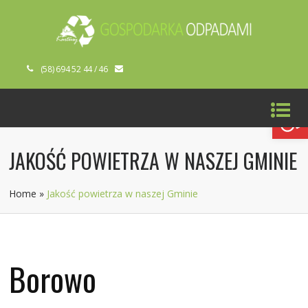
(58) 694 52 44 / 46
Open toolbar
JAKOŚĆ POWIETRZA W NASZEJ GMINIE
Home
»
Jakość powietrza w naszej Gminie
Borowo