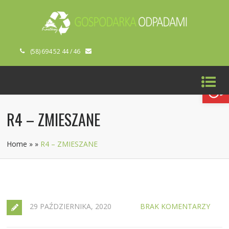
(58) 694 52 44 / 46
Open toolbar
R4 – ZMIESZANE
Home
»
»
R4 – ZMIESZANE
29 PAŹDZIERNIKA, 2020
BRAK KOMENTARZY