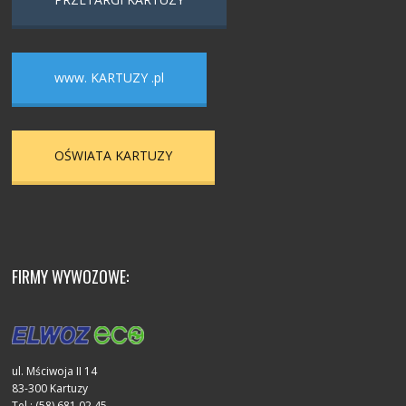
www. KARTUZY .pl
OŚWIATA KARTUZY
FIRMY WYWOZOWE:
ul. Mściwoja II 14
83-300 Kartuzy
Tel.: (58) 681 02 45