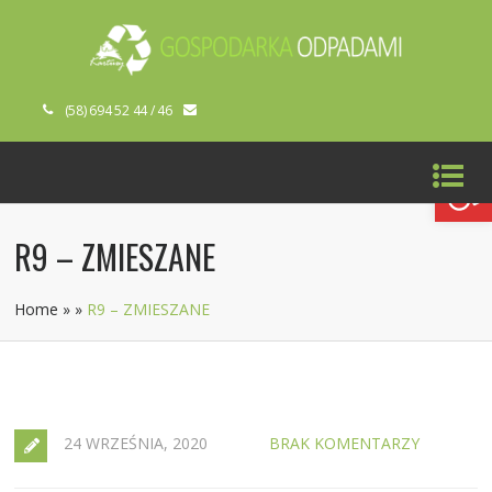
(58) 694 52 44 / 46
Open toolbar
R9 – ZMIESZANE
Home
»
»
R9 – ZMIESZANE
24 WRZEŚNIA, 2020
BRAK KOMENTARZY