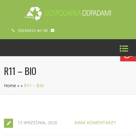
(58) 694 52 44 / 46
Open toolbar
R11 – BIO
Home
»
»
R11 – BIO
15 WRZEŚNIA, 2020
BRAK KOMENTARZY