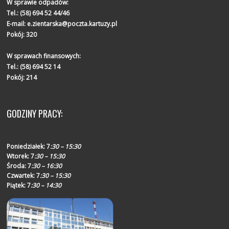
W sprawie odpadów:
Tel.:
(58) 694 52 44/46
E-mail:
e.zientarska@poczta.kartuzy.pl
Pokój: 320
W sprawach finansowych:
Tel.:
(58) 694 52 14
Pokój: 214
GODZINY PRACY:
Poniedziałek:
7
:30 – 15:30
Wtorek:
7
:30 – 15:30
Środa:
7
:30 – 16:30
Czwartek:
7
:30 – 15:30
Piątek:
7
:30 – 14:30