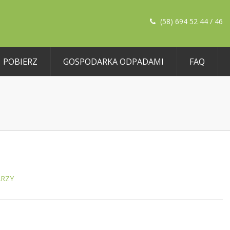
(58) 694 52 44 / 46
POBIERZ
GOSPODARKA ODPADAMI
FAQ
RZY