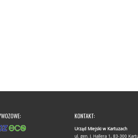
YWOZOWE:
KONTAKT:
Urząd Miejski w Kartuzach
ul. gen. J. Hallera 1, 83-300 Kart