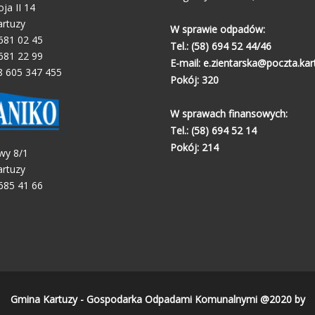
oja II 14
artuzy
W sprawie odpadów:
 681 02 45
Tel.:
(58) 694 52 44/46
 681 22 99
E-mail:
e.zientarska@poczta.kart
8 605 347 455
Pokój: 320
W sprawach finansowych:
Tel.:
(58) 694 52 14
Pokój: 214
wy 8/1
artuzy
 685 41 66
Gmina Kartuzy - Gospodarka Odpadami Komunalnymi @2020 by