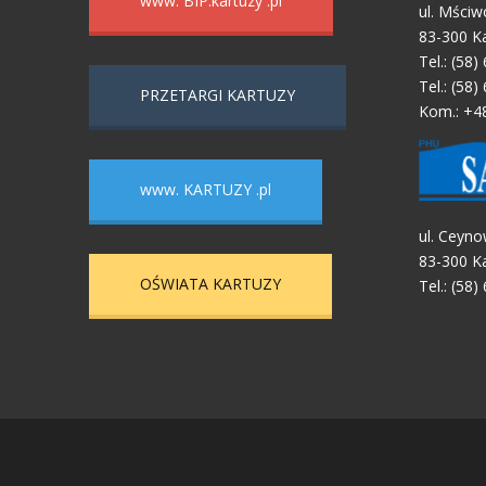
www. BIP.kartuzy .pl
ul. Mściw
83-300 K
Tel.: (58)
Tel.: (58)
PRZETARGI KARTUZY
Kom.: +4
www. KARTUZY .pl
ul. Ceyno
83-300 K
OŚWIATA KARTUZY
Tel.: (58)