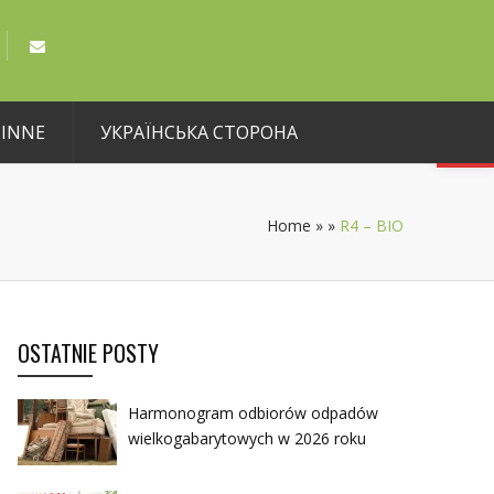
Open toolbar
INNE
УКРАЇНСЬКА СТОРОНА
Home
»
»
R4 – BIO
OSTATNIE POSTY
Harmonogram odbiorów odpadów
wielkogabarytowych w 2026 roku