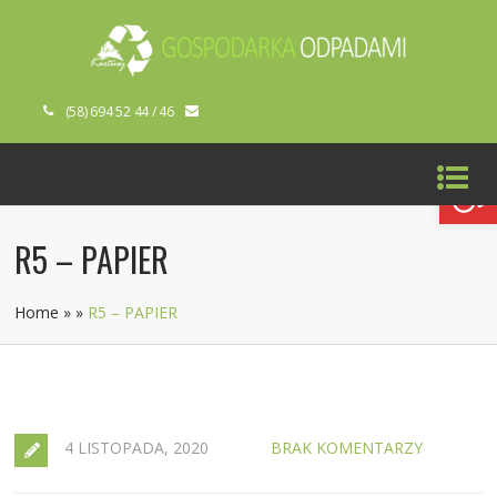
(58) 694 52 44 / 46
Open toolbar
R5 – PAPIER
Home
»
»
R5 – PAPIER
4 LISTOPADA, 2020
BRAK KOMENTARZY