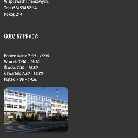
W sprawach finansowych:
Tel.:
(58) 694 52 14
Pokój: 214
GODZINY PRACY:
Poniedziałek:
7
:30 – 15:30
Wtorek:
7
:30 – 15:30
Środa:
7
:30 – 16:30
Czwartek:
7
:30 – 15:30
Piątek:
7
:30 – 14:30