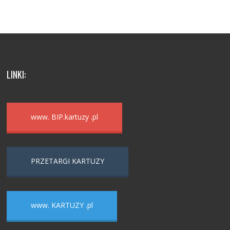
LINKI:
www. BIP.kartuzy .pl
PRZETARGI KARTUZY
www. KARTUZY .pl