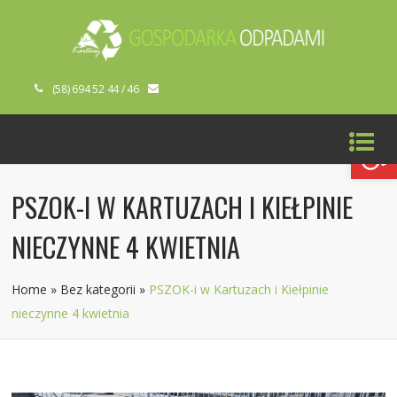
(58) 694 52 44 / 46
Open toolbar
PSZOK-I W KARTUZACH I KIEŁPINIE
NIECZYNNE 4 KWIETNIA
Home
»
Bez kategorii
»
PSZOK-i w Kartuzach i Kiełpinie
nieczynne 4 kwietnia