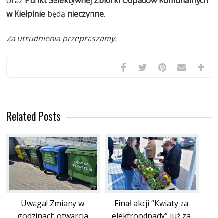
oraz
Punkt Selektywnej Zbiórki Odpadów Komunalnych
w Kiełpinie
będą
nieczynne
.
Za utrudnienia przepraszamy.
Related Posts
Finał akcji “Kwiaty za
Uwaga! Zmiany w
elektroodpady” już za
godzinach otwarcia