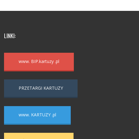
LINKI:
www. BIP.kartuzy .pl
PRZETARGI KARTUZY
www. KARTUZY .pl