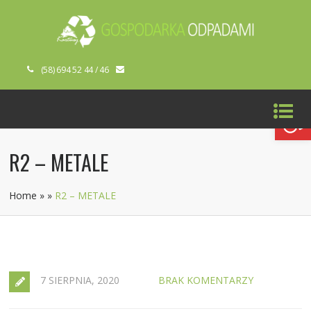
(58) 694 52 44 / 46
Open toolbar
R2 – METALE
Home
»
»
R2 – METALE
7 SIERPNIA, 2020
BRAK KOMENTARZY