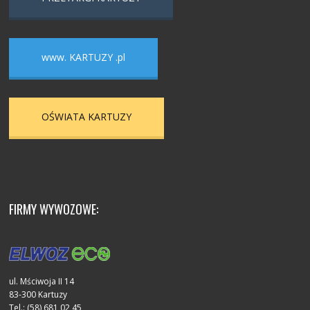
www. KARTUZY .pl
OŚWIATA KARTUZY
FIRMY WYWOZOWE:
ul. Mściwoja II 14
83-300 Kartuzy
Tel.: (58) 681 02 45