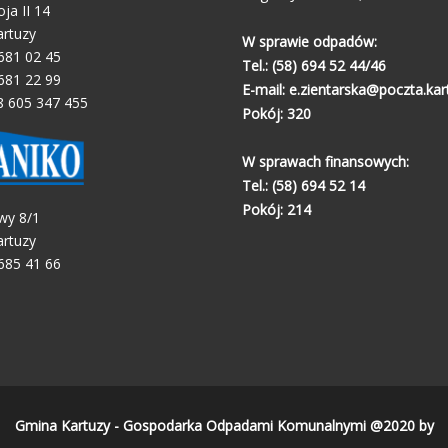
oja II 14
artuzy
W sprawie odpadów:
 681 02 45
Tel.:
(58) 694 52 44/46
 681 22 99
E-mail:
e.zientarska@poczta.kart
8 605 347 455
Pokój: 320
W sprawach finansowych:
Tel.:
(58) 694 52 14
Pokój: 214
wy 8/1
artuzy
 685 41 66
Gmina Kartuzy - Gospodarka Odpadami Komunalnymi @2020 by