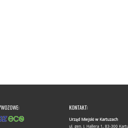
YWOZOWE:
KONTAKT:
Urząd Miejski w Kartuzach
ul. gen. J. Hallera 1, 83-300 Kart