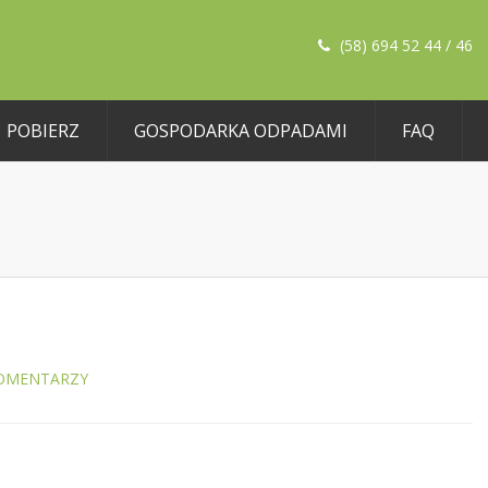
(58) 694 52 44 / 46
POBIERZ
GOSPODARKA ODPADAMI
FAQ
OMENTARZY