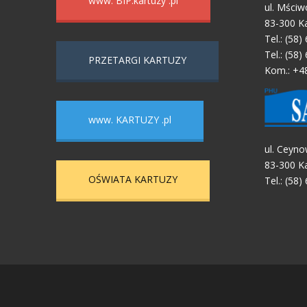
www. BIP.kartuzy .pl
ul. Mściw
83-300 K
Tel.: (58)
Tel.: (58)
PRZETARGI KARTUZY
Kom.: +4
www. KARTUZY .pl
ul. Ceyno
83-300 K
OŚWIATA KARTUZY
Tel.: (58)