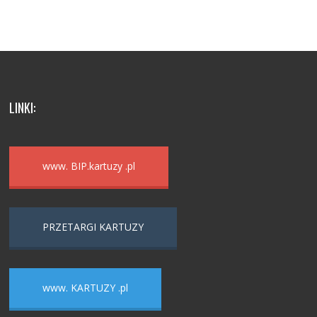
LINKI:
www. BIP.kartuzy .pl
PRZETARGI KARTUZY
www. KARTUZY .pl