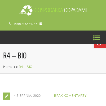
(58) 694 52 44 / 46
Open toolbar
R4 – BIO
Home
»
»
R4 – BIO
4 SIERPNIA, 2020
BRAK KOMENTARZY