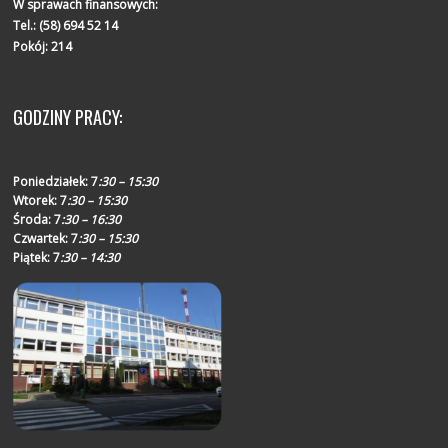
W sprawach finansowych:
Tel.:
(58) 694 52 14
Pokój: 214
GODZINY PRACY:
Poniedziałek:
7
:30 – 15:30
Wtorek:
7
:30 – 15:30
Środa:
7
:30 – 16:30
Czwartek:
7
:30 – 15:30
Piątek:
7
:30 – 14:30