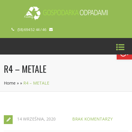
(58) 694 52 44 / 46
Open toolbar
R4 – METALE
Home
»
»
R4 – METALE
14 WRZEŚNIA, 2020
BRAK KOMENTARZY