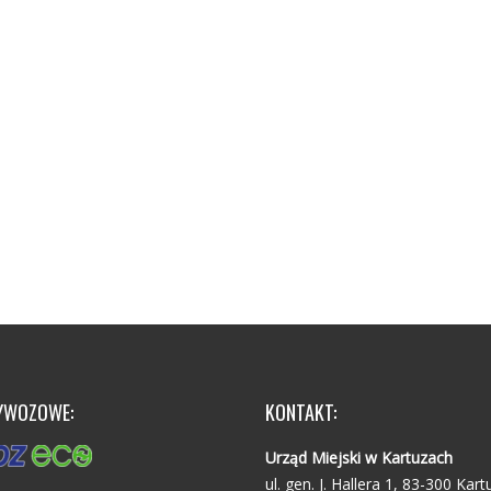
YWOZOWE:
KONTAKT:
Urząd Miejski w Kartuzach
ul. gen. J. Hallera 1, 83-300 Kart