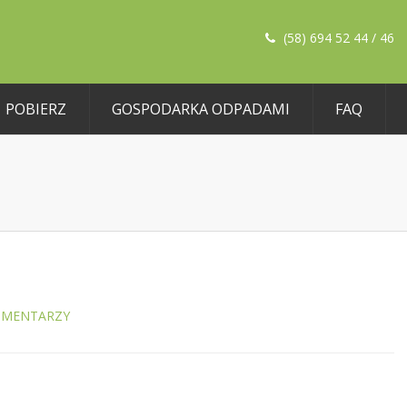
(58) 694 52 44 / 46
POBIERZ
GOSPODARKA ODPADAMI
FAQ
OMENTARZY