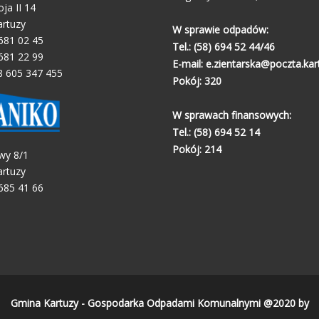
oja II 14
artuzy
W sprawie odpadów:
 681 02 45
Tel.:
(58) 694 52 44/46
 681 22 99
E-mail:
e.zientarska@poczta.kart
8 605 347 455
Pokój: 320
W sprawach finansowych:
Tel.:
(58) 694 52 14
Pokój: 214
wy 8/1
artuzy
 685 41 66
Gmina Kartuzy - Gospodarka Odpadami Komunalnymi @2020 by