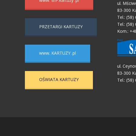
www. BIP.kartuzy .pl
ul. Mściw
83-300 K
Tel.: (58)
Tel.: (58)
PRZETARGI KARTUZY
Kom.: +4
www. KARTUZY .pl
ul. Ceyno
83-300 K
OŚWIATA KARTUZY
Tel.: (58)