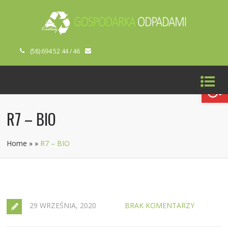
(58) 694 52 44 / 46
Open toolbar
R7 – BIO
Home
»
»
R7 – BIO
29 WRZEŚNIA, 2020
BRAK KOMENTARZY