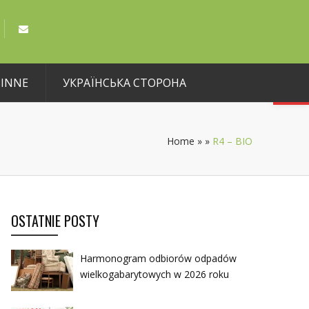
Open toolbar
INNE
УКРАЇНСЬКА СТОРОНА
Home
»
»
R4 – BIO
OSTATNIE POSTY
Harmonogram odbiorów odpadów
wielkogabarytowych w 2026 roku