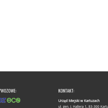
YWOZOWE:
KONTAKT:
Urząd Miejski w Kartuzach
ul. gen. J. Hallera 1, 83-300 Kart