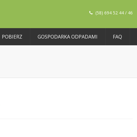
(58) 694 52 44 / 46
POBIERZ
GOSPODARKA ODPADAMI
FAQ