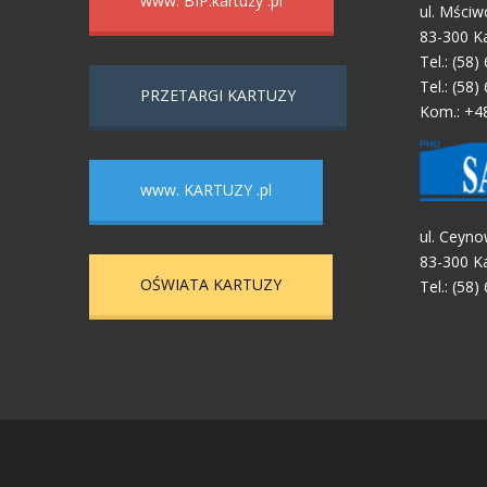
www. BIP.kartuzy .pl
ul. Mściw
83-300 K
Tel.: (58)
Tel.: (58)
PRZETARGI KARTUZY
Kom.: +4
www. KARTUZY .pl
ul. Ceyno
83-300 K
OŚWIATA KARTUZY
Tel.: (58)