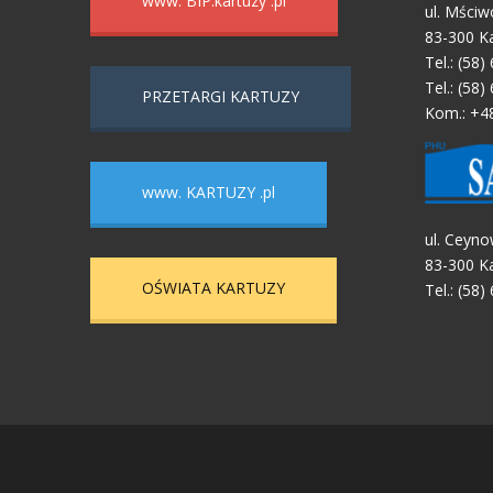
www. BIP.kartuzy .pl
ul. Mściw
83-300 K
Tel.: (58)
Tel.: (58)
PRZETARGI KARTUZY
Kom.: +4
www. KARTUZY .pl
ul. Ceyno
83-300 K
OŚWIATA KARTUZY
Tel.: (58)