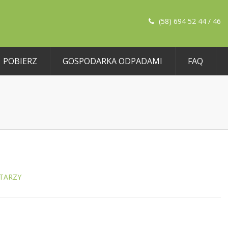
(58) 694 52 44 / 46
POBIERZ
GOSPODARKA ODPADAMI
FAQ
TARZY