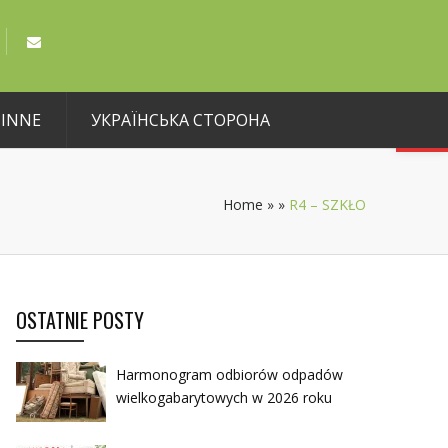
Open toolbar
INNE
УКРАЇНСЬКА СТОРОНА
Home
»
»
R4 – SZKŁO
OSTATNIE POSTY
Harmonogram odbiorów odpadów
wielkogabarytowych w 2026 roku