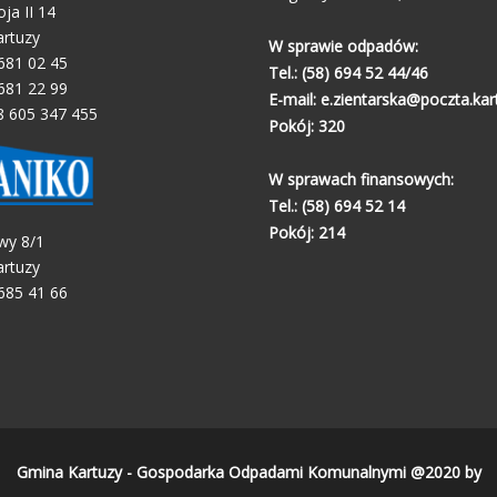
oja II 14
artuzy
W sprawie odpadów:
 681 02 45
Tel.:
(58) 694 52 44/46
 681 22 99
E-mail:
e.zientarska@poczta.kart
8 605 347 455
Pokój: 320
W sprawach finansowych:
Tel.:
(58) 694 52 14
Pokój: 214
wy 8/1
artuzy
 685 41 66
Gmina Kartuzy - Gospodarka Odpadami Komunalnymi @2020 by