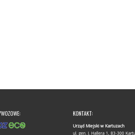
YWOZOWE:
KONTAKT:
Urząd Miejski w Kartuzach
ul. gen. J. Hallera 1, 83-300 Kart