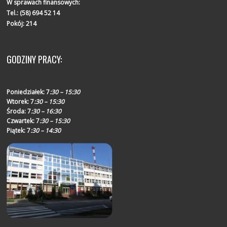
W sprawach finansowych:
Tel.:
(58) 694 52 14
Pokój: 214
GODZINY PRACY:
Poniedziałek:
7
:30 – 15:30
Wtorek:
7
:30 – 15:30
Środa:
7
:30 – 16:30
Czwartek:
7
:30 – 15:30
Piątek:
7
:30 – 14:30