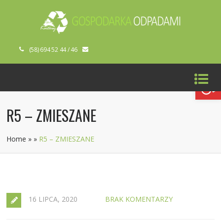
(58) 694 52 44 / 46
Open toolbar
R5 – ZMIESZANE
Home
»
»
R5 – ZMIESZANE
16 LIPCA, 2020
BRAK KOMENTARZY