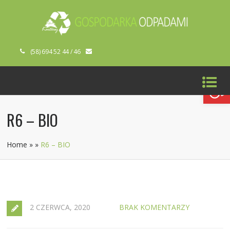
(58) 694 52 44 / 46
Open toolbar
R6 – BIO
Home
»
»
R6 – BIO
2 CZERWCA, 2020
BRAK KOMENTARZY