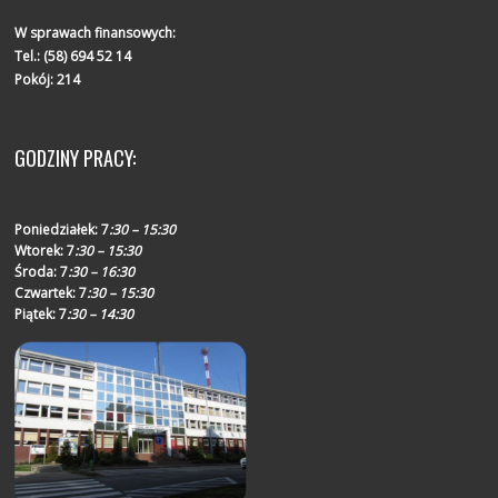
W sprawach finansowych:
Tel.:
(58) 694 52 14
Pokój: 214
GODZINY PRACY:
Poniedziałek:
7
:30 – 15:30
Wtorek:
7
:30 – 15:30
Środa:
7
:30 – 16:30
Czwartek:
7
:30 – 15:30
Piątek:
7
:30 – 14:30