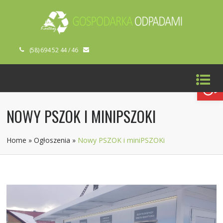
(58) 694 52 44 / 46
Open toolbar
NOWY PSZOK I MINIPSZOKI
Home
»
Ogłoszenia
»
Nowy PSZOK i miniPSZOKi