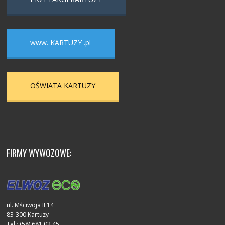
www. KARTUZY .pl
OŚWIATA KARTUZY
FIRMY WYWOZOWE:
ul. Mściwoja II 14
83-300 Kartuzy
Tel.: (58) 681 02 45