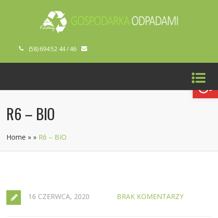
(58) 694 52 44 / 46
Open toolbar
R6 – BIO
Home
»
»
R6 – BIO
16 CZERWCA, 2020
BRAK KOMENTARZY