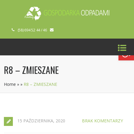
(58) 694 52 44 / 46
Open toolbar
R8 – ZMIESZANE
Home
»
»
R8 – ZMIESZANE
15 PAŹDZIERNIKA, 2020
BRAK KOMENTARZY