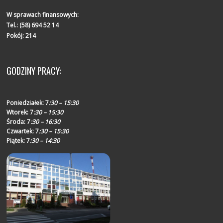
W sprawach finansowych:
Tel.:
(58) 694 52 14
Pokój: 214
GODZINY PRACY:
Poniedziałek:
7
:30 – 15:30
Wtorek:
7
:30 – 15:30
Środa:
7
:30 – 16:30
Czwartek:
7
:30 – 15:30
Piątek:
7
:30 – 14:30