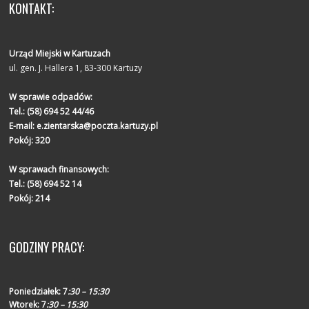
KONTAKT:
Urząd Miejski w Kartuzach
ul. gen. J. Hallera 1, 83-300 Kartuzy
W sprawie odpadów:
Tel.:
(58) 694 52 44/46
E-mail:
e.zientarska@poczta.kartuzy.pl
Pokój: 320
W sprawach finansowych:
Tel.:
(58) 694 52 14
Pokój: 214
GODZINY PRACY:
Poniedziałek:
7
:30 – 15:30
Wtorek:
7
:30 – 15:30