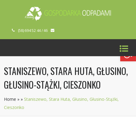
(58) 694 52 44 / 46
Open toolbar
STANISZEWO, STARA HUTA, GŁUSINO,
GŁUSINO-STĄŻKI, CIESZONKO
Home
»
»
Staniszewo, Stara Huta, Głusino, Głusino-Stążki,
Cieszonko