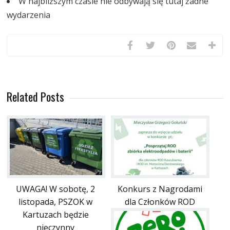
W najbliższym czasie nie odbywają się tutaj żadne
wydarzenia
Related Posts
UWAGA! W sobotę, 2
Konkurs z Nagrodami
listopada, PSZOK w
dla Członków ROD
Kartuzach będzie
nieczynny