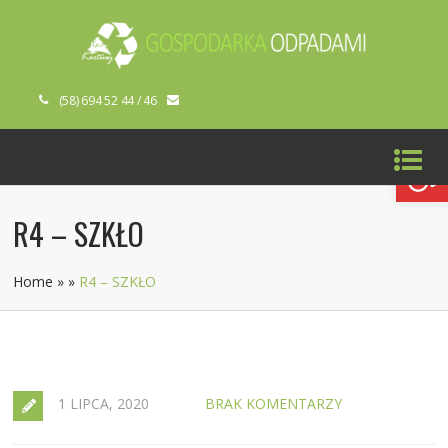
(58) 694 52 44 / 46
Open toolbar
R4 – SZKŁO
Home
»
»
R4 – SZKŁO
1 LIPCA, 2020
BRAK KOMENTARZY