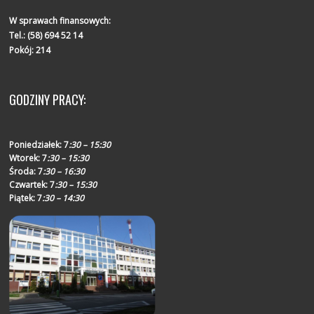
W sprawach finansowych:
Tel.:
(58) 694 52 14
Pokój: 214
GODZINY PRACY:
Poniedziałek:
7
:30 – 15:30
Wtorek:
7
:30 – 15:30
Środa:
7
:30 – 16:30
Czwartek:
7
:30 – 15:30
Piątek:
7
:30 – 14:30